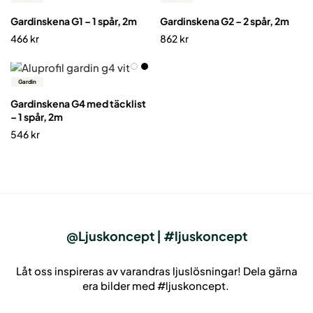
Gardinskena G1 – 1 spår, 2m
Gardinskena G2 – 2 spår, 2m
466
kr
862
kr
Gardin
Gardinskena G4 med täcklist
– 1 spår, 2m
546
kr
@Ljuskoncept | #ljuskoncept
Låt oss inspireras av varandras ljuslösningar! Dela gärna
era bilder med #ljuskoncept.