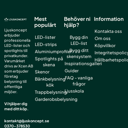
Mest
Behöver ni
Information
populärt
hjälp?
Ljuskoncept
Kontakta oss
erbjuder
LED-lister
Bygg din
Om oss
professionella
LED-list
LED-strips
Köpvillkor
LED-lister och
Bygg ditt
spotlights till
Aluminiumprofiler
Integritetspolic
privatkunder.
skensystem
Spotlights på
Hållbarhetspoli
Varumärket
Inspirationsgalleri
skena
drivs av Xcen AB
Guider
som erbjuder
Skenor
företag
FAQ - vanliga
Bänkbelysning
belysning till
frågor
kök
offentliga
Ljusskola
Trappbelysning
miljöer.
Garderobsbelysning
Vi hjälper dig
med ditt köp.
kontakt@ljuskoncept.se
0370-378530