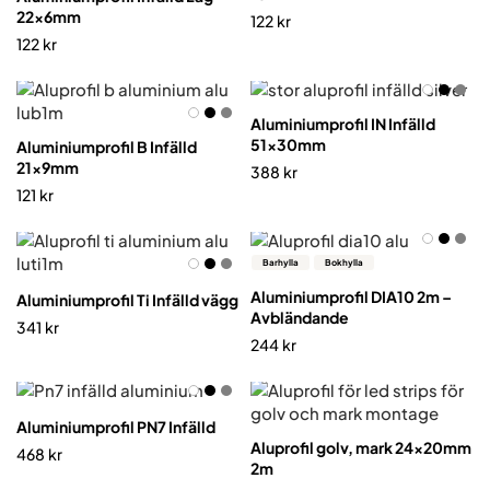
22x6mm
122
kr
122
kr
Aluminiumprofil IN Infälld
51x30mm
Aluminiumprofil B Infälld
21x9mm
388
kr
121
kr
Barhylla
Bokhylla
Aluminiumprofil DIA10 2m –
Aluminiumprofil Ti Infälld vägg
Avbländande
341
kr
244
kr
Aluminiumprofil PN7 Infälld
Aluprofil golv, mark 24x20mm
468
kr
2m