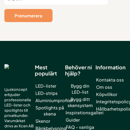
Mest
Behöver ni
Information
populärt
hjälp?
Kontakta oss
LED-lister
Bygg din
Om oss
Ljuskoncept
LED-list
LED-strips
Köpvillkor
erbjuder
Bygg ditt
professionella
Aluminiumprofiler
Integritetspolic
skensystem
LED-lister och
Spotlights på
Hållbarhetspoli
spotlights till
Inspirationsgalleri
skena
privatkunder.
Guider
Skenor
Varumärket
drivs av Xcen AB
FAQ - vanliga
Bänkbelysning