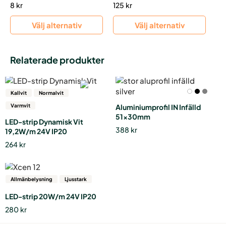
8
kr
125
kr
Välj alternativ
Välj alternativ
Relaterade produkter
Den
här
Kallvit
Normalvit
produkten
Varmvit
Aluminiumprofil IN Infälld
har
51x30mm
LED-strip Dynamisk Vit
flera
388
kr
19,2W/m 24V IP20
varianter.
264
kr
De
olika
alternativen
Den
kan
här
Allmänbelysning
Ljusstark
väljas
produkten
LED-strip 20W/m 24V IP20
på
har
produktsidan
280
kr
flera
varianter.