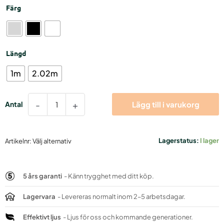
Färg
IL
43x30mm
mängd
Längd
1m
2.02m
-
+
Lägg till i varukorg
Lagerstatus:
I lager
Artikelnr:
Välj alternativ
5 års garanti
- Känn trygghet med ditt köp.
Lagervara
- Levereras normalt inom 2–5 arbetsdagar.
Effektivt ljus
- Ljus för oss och kommande generationer.