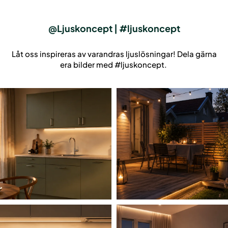
De
olika
alternativen
@Ljuskoncept | #ljuskoncept
kan
väljas
Låt oss inspireras av varandras ljuslösningar! Dela gärna
på
era bilder med #ljuskoncept.
produktsidan