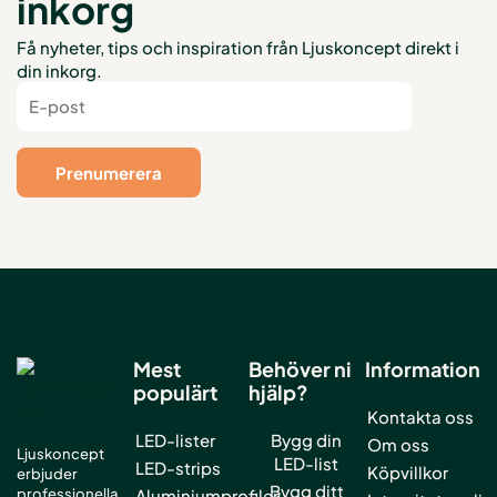
inkorg
Få nyheter, tips och inspiration från Ljuskoncept direkt i
din inkorg.
Mest
Behöver ni
Information
populärt
hjälp?
Kontakta oss
LED-lister
Bygg din
Om oss
Ljuskoncept
LED-list
LED-strips
Köpvillkor
erbjuder
Bygg ditt
professionella
Aluminiumprofiler