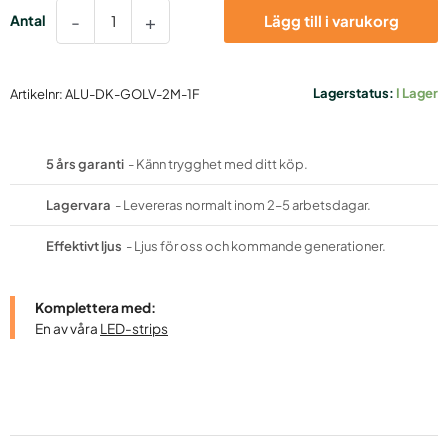
Aluprofil
-
+
Lägg till i varukorg
golv,
mark
24x20mm
2m
Lagerstatus:
I Lager
Artikelnr:
ALU-DK-GOLV-2M-1F
mängd
5 års garanti
- Känn trygghet med ditt köp.
Lagervara
- Levereras normalt inom 2–5 arbetsdagar.
Effektivt ljus
- Ljus för oss och kommande generationer.
Komplettera med:
En av våra
LED-strips