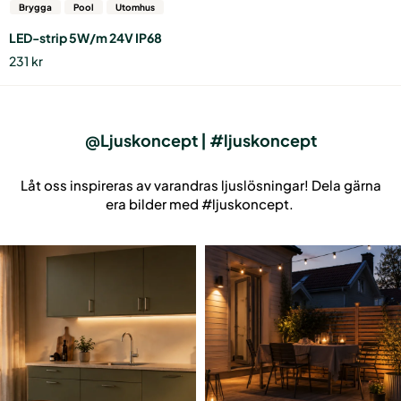
här
Brygga
Pool
Utomhus
produkten
LED-strip 5W/m 24V IP68
har
231
kr
flera
varianter.
De
olika
alternativen
@Ljuskoncept | #ljuskoncept
kan
väljas
Låt oss inspireras av varandras ljuslösningar! Dela gärna
på
era bilder med #ljuskoncept.
produktsidan