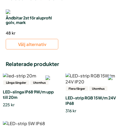
Ändbitar 2st för aluprofil
golv, mark
48
kr
Välj alternativ
Relaterade produkter
Långa längder
Utomhus
Flera färger
Utomhus
LED-slinga IP68 9W/m upp
till 20m
LED-strip RGB 15W/m 24V
IP68
225
kr
316
kr
Den