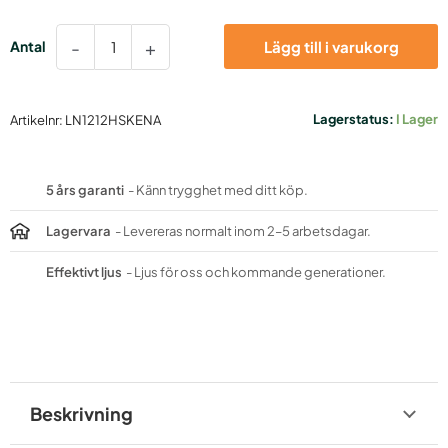
Monteringsskena
-
+
Lägg till i varukorg
12x12mm
mängd
Lagerstatus:
I Lager
Artikelnr:
LN1212HSKENA
5 års garanti
- Känn trygghet med ditt köp.
Lagervara
- Levereras normalt inom 2–5 arbetsdagar.
Effektivt ljus
- Ljus för oss och kommande generationer.
Beskrivning