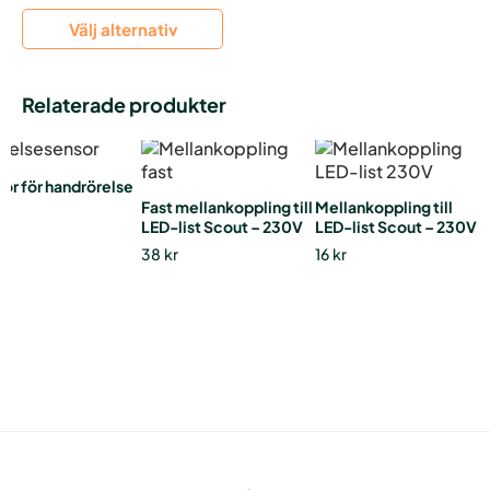
Välj alternativ
Relaterade produkter
Den
här
or för handrörelse
produkten
Fast mellankoppling till
Mellankoppling till
har
LED-list Scout – 230V
LED-list Scout – 230V
flera
38
kr
16
kr
varianter.
De
olika
alternativen
kan
väljas
på
produktsidan