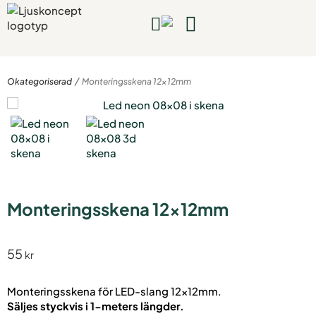
Kompletta lampor
Rum & projekt
Guider & inspiration
Bygg & planera
Kontakta oss
/
Okategoriserad
Monteringsskena 12x12mm
Monteringsskena 12x12mm
55
kr
Monteringsskena för LED-slang 12x12mm.
Säljes styckvis i 1-meters längder.