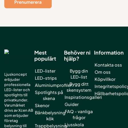
Mest
Behöver ni
Information
populärt
hjälp?
Kontakta oss
LED-lister
Bygg din
Om oss
Ljuskoncept
LED-list
LED-strips
Köpvillkor
erbjuder
Bygg ditt
professionella
Aluminiumprofiler
Integritetspolic
skensystem
LED-lister och
Spotlights på
Hållbarhetspoli
spotlights till
Inspirationsgalleri
skena
privatkunder.
Guider
Skenor
Varumärket
drivs av Xcen AB
FAQ - vanliga
Bänkbelysning
som erbjuder
frågor
kök
företag
Ljusskola
Trappbelysning
belysning till