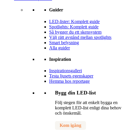
Guider
LED-lister: Komplett guide
Spotlights: Komplett guide
Så bygger du ett skensystem
Välj rätt avstånd mellan spotlights
Smart belysning
Alla guider
Inspiration
Inspirationsgalleri
Testa ljusets egenskaper
Hemma hos reportage
Bygg din LED-list
Följ stegen för att enkelt bygga en
komplett LED-list enligt dina behov
och önskemål.
Kom igång