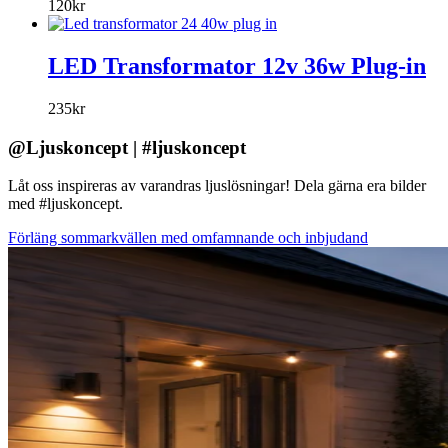
120
kr
LED Transformator 12v 36w Plug-in
235
kr
@Ljuskoncept | #ljuskoncept
Låt oss inspireras av varandras ljuslösningar! Dela gärna era bilder
med #ljuskoncept.
Förläng sommarkvällen med omfamnande och inbjudand