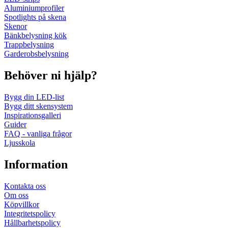
Aluminiumprofiler
Spotlights på skena
Skenor
Bänkbelysning kök
Trappbelysning
Garderobsbelysning
Behöver ni hjälp?
Bygg din LED-list
Bygg ditt skensystem
Inspirationsgalleri
Guider
FAQ - vanliga frågor
Ljusskola
Information
Kontakta oss
Om oss
Köpvillkor
Integritetspolicy
Hållbarhetspolicy