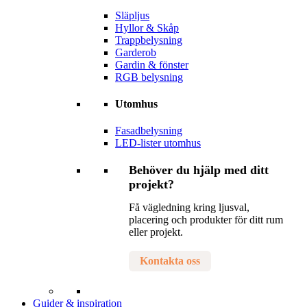
Släpljus
Hyllor & Skåp
Trappbelysning
Garderob
Gardin & fönster
RGB belysning
Utomhus
Fasadbelysning
LED-lister utomhus
Behöver du hjälp med ditt
projekt?
Få vägledning kring ljusval,
placering och produkter för ditt rum
eller projekt.
Kontakta oss
Guider & inspiration