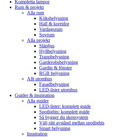
Kompletta lampor
Rum & projekt
Alla rum
Köksbelysning
Hall & korridor
Vardagsrum
Sovrum
Alla projekt
Släpljus
Hyllbelysning
Trappbelysning
Garderobsbelysning
Gardin & fönster
RGB belysning
Allt utomhus
Fasadbelysning
LED-lister utomhus
Guider & inspiration
Alla guider
LED-lister: komplett guide
Spotlights: komplett guide
Så bygger du skensystem
Välj rätt avstånd mellan spotlights
Smart belysning
Inspiration