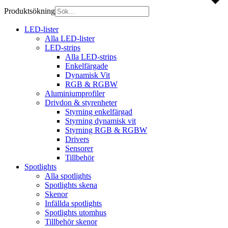
Produktsökning
LED-lister
Alla LED-lister
LED-strips
Alla LED-strips
Enkelfärgade
Dynamisk Vit
RGB & RGBW
Aluminiumprofiler
Drivdon & styrenheter
Styrning enkelfärgad
Styrning dynamisk vit
Styrning RGB & RGBW
Drivers
Sensorer
Tillbehör
Spotlights
Alla spotlights
Spotlights skena
Skenor
Infällda spotlights
Spotlights utomhus
Tillbehör skenor