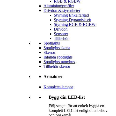
RGB & RGBW
Aluminiumprofiler
Drivdon & styrenheter
Styrning Enkelfärgad
Styrning Dynamisk vit
Styrning RGB & RGBW
Drivdon
Sensorer
Tillbehör
Spotlights
Spotlights skena
Skenor
Infällda spotlights
Spotlights utomhus
Tillbehör skenor
Armaturer
Kompletta lampor
Bygg din LED-list
Följ stegen för att enkelt bygga en
komplett LED-list enligt dina behov
och önskemål.