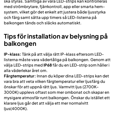
ska styras. Samtliga av våra LED-strips kan kontrolleras
med strömbrytare, fjärrkontroll, app eller smarta hem-
system, vilket gör det enkelt att justera både ljusstyrka
och färg samt sätta upp timers så LED-listerna på
balkongen tänds och släcks automatiskt.
Tips för installation av belysning på
balkongen
IP-klass:
Tänk på att välja rätt IP-klass eftersom LED-
listerna måste vara vädertåliga på balkongen. Genom att
välja LED-strips med
IP68
får du en LED-strip som håller i
alla väderlekar året om.
Färgtemperatur:
Innan du köper dina LED-strips kan det
vara bra att veta vilken färgtemperatur eller ljusfärg du
önskar för att uppnå rätt ljus. Varmvitt ljus (2700K-
3000K) upplevs oftast som mer ombonat och skapar en
mysigare atmosfär runt balkongen. Önskar du istället ett
klarare ljus går det att välja ett mer normalvitt
ljus(4000K).