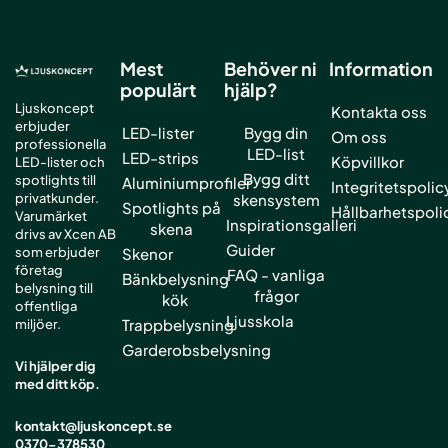
Mest
Behöver ni
Information
populärt
hjälp?
Ljuskoncept
Kontakta oss
erbjuder
LED-lister
Bygg din
Om oss
professionella
LED-list
LED-strips
Köpvillkor
LED-lister och
Bygg ditt
spotlights till
Aluminiumprofiler
Integritetspolic
privatkunder.
skensystem
Spotlights på
Hållbarhetspoli
Varumärket
Inspirationsgalleri
skena
drivs av Xcen AB
Guider
som erbjuder
Skenor
företag
FAQ - vanliga
Bänkbelysning
belysning till
frågor
kök
offentliga
Ljusskola
Trappbelysning
miljöer.
Garderobsbelysning
Vi hjälper dig
med ditt köp.
kontakt@ljuskoncept.se
0370-378530