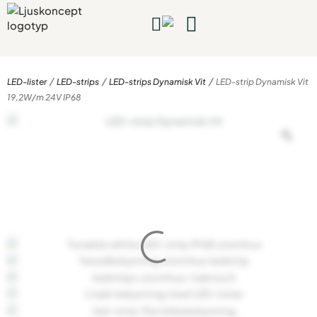
Kompletta lampor
Rum & projekt
Guider & inspiration
Bygg & planera
Kontakta oss
/
/
/
LED-lister
LED-strips
LED-strips Dynamisk Vit
LED-strip Dynamisk Vit
19,2W/m 24V IP68