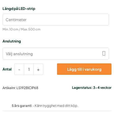
LED-
Längd på LED-strip
strip
Dynamisk
Vit
19,2W/m
Min.10 cm / Max.500 cm
24V
IP68
Anslutning
mängd
Välj anslutning
-
+
Lägg till i varukorg
Lagerstatus:
3-4 veckor
Artikelnr:
LS192BICIP68
5 års garanti
- Känn trygghet med ditt köp.