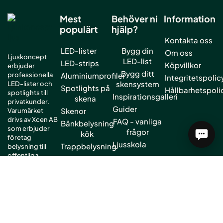
Mest
Behöver ni
Information
populärt
hjälp?
Kontakta oss
LED-lister
Bygg din
Om oss
Ljuskoncept
LED-list
LED-strips
Köpvillkor
erbjuder
Bygg ditt
professionella
Aluminiumprofiler
Integritetspolic
skensystem
LED-lister och
Spotlights på
Hållbarhetspoli
spotlights till
Inspirationsgalleri
skena
privatkunder.
Guider
Skenor
Varumärket
drivs av Xcen AB
FAQ - vanliga
Bänkbelysning
som erbjuder
frågor
kök
företag
Ljusskola
Trappbelysning
belysning till
offentliga
Garderobsbelysning
miljöer.
Vi hjälper dig
med ditt köp.
kontakt@ljuskoncept.se