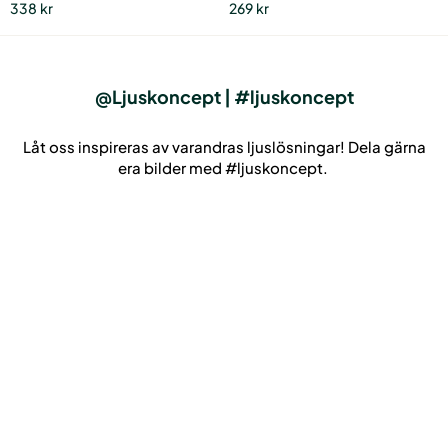
338
kr
269
kr
De
olika
alternativen
kan
väljas
@Ljuskoncept | #ljuskoncept
på
produktsidan
Låt oss inspireras av varandras ljuslösningar! Dela gärna
era bilder med #ljuskoncept.