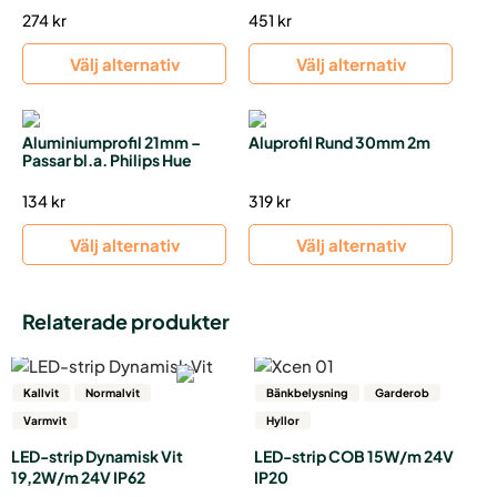
274
kr
451
kr
Välj alternativ
Välj alternativ
Aluminiumprofil 21mm –
Aluprofil Rund 30mm 2m
Passar bl.a. Philips Hue
134
kr
319
kr
Välj alternativ
Välj alternativ
Relaterade produkter
Den
här
Kallvit
Normalvit
Bänkbelysning
Garderob
produkten
Varmvit
Hyllor
har
LED-strip Dynamisk Vit
LED-strip COB 15W/m 24V
flera
19,2W/m 24V IP62
IP20
varianter.