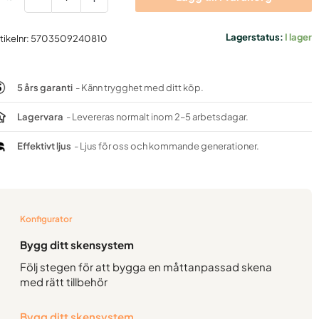
mv.
-
as
Lagerstatus:
I lager
tikelnr:
5703509240810
ängd
5 års garanti
- Känn trygghet med ditt köp.
Lagervara
- Levereras normalt inom 2–5 arbetsdagar.
Effektivt ljus
- Ljus för oss och kommande generationer.
Konfigurator
Bygg ditt skensystem
Följ stegen för att bygga en måttanpassad skena
med rätt tillbehör
Bygg ditt skensystem