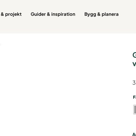
& projekt
Guider & inspiration
Bygg & planera
s
v
3
G
F
T
P
X
T
k
v