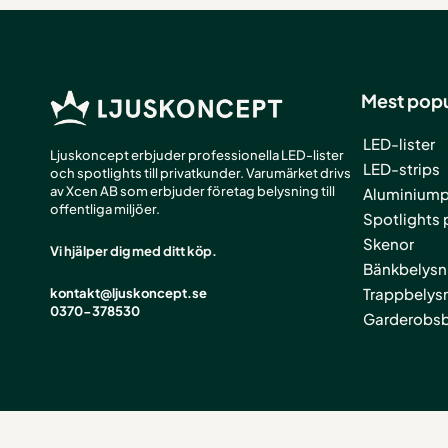
Mest popu
LED-lister
Ljuskoncept erbjuder professionella LED-lister
LED-strips
och spotlights till privatkunder. Varumärket drivs
av Xcen AB som erbjuder företag belysning till
Aluminiumpr
offentliga miljöer.
Spotlights 
Skenor
Vi hjälper dig med ditt köp.
Bänkbelysn
Trappbelys
kontakt@ljuskoncept.se
0370-378530
Garderobsb