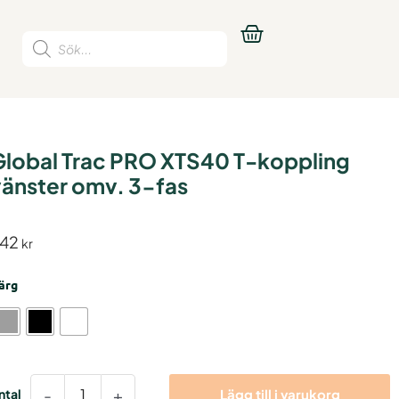
Produktsökning
Global Trac PRO XTS40 T-koppling
änster omv. 3-fas
42
kr
lobal
ärg
rac
RO
TS40
-
oppling
änster
-
+
Lägg till i varukorg