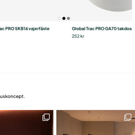
rac PRO SKB16 vajerfäste
Global Trac PRO GA70 takdosa
252
kr
ljuskoncept.