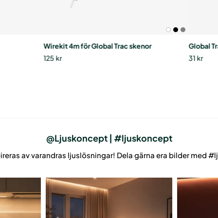
Wirekit 4m för Global Trac skenor
Global T
125
kr
31
kr
@Ljuskoncept | #ljuskoncept
pireras av varandras ljuslösningar! Dela gärna era bilder med #