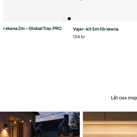
 för skena 2m – Global Trac PRO
Vajer-kit 5m för skena
134
kr
Låt oss ins