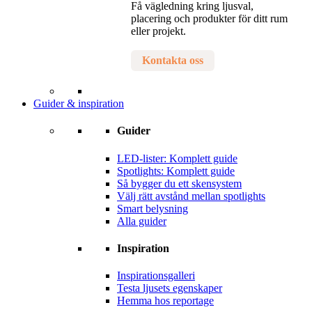
Få vägledning kring ljusval,
placering och produkter för ditt rum
eller projekt.
Kontakta oss
Guider & inspiration
Guider
LED-lister: Komplett guide
Spotlights: Komplett guide
Så bygger du ett skensystem
Välj rätt avstånd mellan spotlights
Smart belysning
Alla guider
Inspiration
Inspirationsgalleri
Testa ljusets egenskaper
Hemma hos reportage