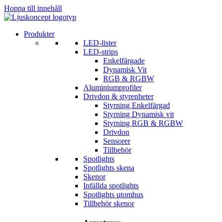
Hoppa till innehåll
Produkter
LED-lister
LED-strips
Enkelfärgade
Dynamisk Vit
RGB & RGBW
Aluminiumprofiler
Drivdon & styrenheter
Styrning Enkelfärgad
Styrning Dynamisk vit
Styrning RGB & RGBW
Drivdon
Sensorer
Tillbehör
Spotlights
Spotlights skena
Skenor
Infällda spotlights
Spotlights utomhus
Tillbehör skenor