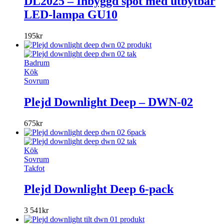
DL2025 – Inbyggd spot med utbytbar
LED-lampa GU10
195
kr
Badrum
Kök
Sovrum
Plejd Downlight Deep – DWN-02
675
kr
Kök
Sovrum
Takfot
Plejd Downlight Deep 6-pack
3 541
kr