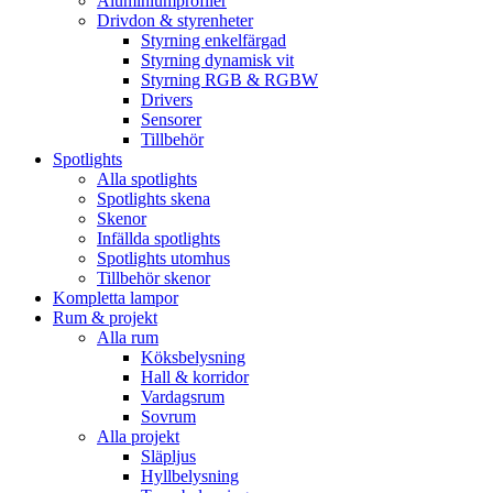
Aluminiumprofiler
Drivdon & styrenheter
Styrning enkelfärgad
Styrning dynamisk vit
Styrning RGB & RGBW
Drivers
Sensorer
Tillbehör
Spotlights
Alla spotlights
Spotlights skena
Skenor
Infällda spotlights
Spotlights utomhus
Tillbehör skenor
Kompletta lampor
Rum & projekt
Alla rum
Köksbelysning
Hall & korridor
Vardagsrum
Sovrum
Alla projekt
Släpljus
Hyllbelysning