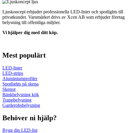
Ljuskoncept erbjuder professionella LED-lister och spotlights till
privatkunder. Varumärket drivs av Xcen AB som erbjuder företag
belysning till offentliga miljöer.
Vi hjälper dig med ditt köp.
kontakt@ljuskoncept.se
0370-378530
Mest populärt
LED-lister
LED-strips
Aluminiumprofiler
Spotlights på skena
Skenor
Bänkbelysning kök
Trappbelysning
Garderobsbelysning
Behöver ni hjälp?
Bygg din LED-list