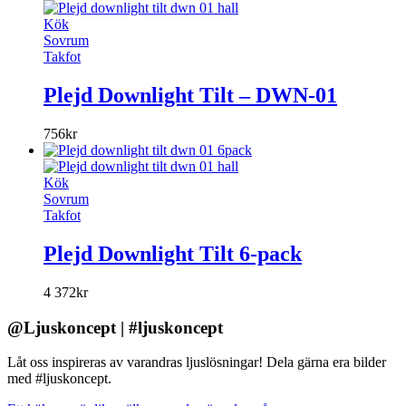
Kök
Sovrum
Takfot
Plejd Downlight Tilt – DWN-01
756
kr
Kök
Sovrum
Takfot
Plejd Downlight Tilt 6-pack
4 372
kr
@Ljuskoncept | #ljuskoncept
Låt oss inspireras av varandras ljuslösningar! Dela gärna era bilder
med #ljuskoncept.