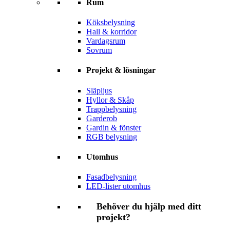
Rum
Köksbelysning
Hall & korridor
Vardagsrum
Sovrum
Projekt & lösningar
Släpljus
Hyllor & Skåp
Trappbelysning
Garderob
Gardin & fönster
RGB belysning
Utomhus
Fasadbelysning
LED-lister utomhus
Behöver du hjälp med ditt
projekt?