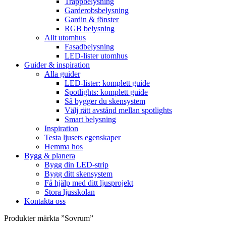
Trappbelysning
Garderobsbelysning
Gardin & fönster
RGB belysning
Allt utomhus
Fasadbelysning
LED-lister utomhus
Guider & inspiration
Alla guider
LED-lister: komplett guide
Spotlights: komplett guide
Så bygger du skensystem
Välj rätt avstånd mellan spotlights
Smart belysning
Inspiration
Testa ljusets egenskaper
Hemma hos
Bygg & planera
Bygg din LED-strip
Bygg ditt skensystem
Få hjälp med ditt ljusprojekt
Stora ljusskolan
Kontakta oss
Produkter märkta ”Sovrum”