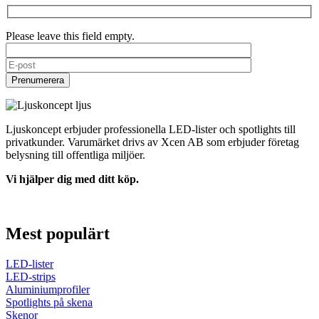
Please leave this field empty.
Ljuskoncept erbjuder professionella LED-lister och spotlights till
privatkunder. Varumärket drivs av Xcen AB som erbjuder företag
belysning till offentliga miljöer.
Vi hjälper dig med ditt köp.
kontakt@ljuskoncept.se
0370-378530
Mest populärt
LED-lister
LED-strips
Aluminiumprofiler
Spotlights på skena
Skenor