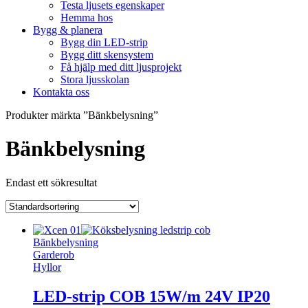
Testa ljusets egenskaper
Hemma hos
Bygg & planera
Bygg din LED-strip
Bygg ditt skensystem
Få hjälp med ditt ljusprojekt
Stora ljusskolan
Kontakta oss
Produkter märkta ”Bänkbelysning”
Bänkbelysning
Endast ett sökresultat
Bänkbelysning
Garderob
Hyllor
LED-strip COB 15W/m 24V IP20