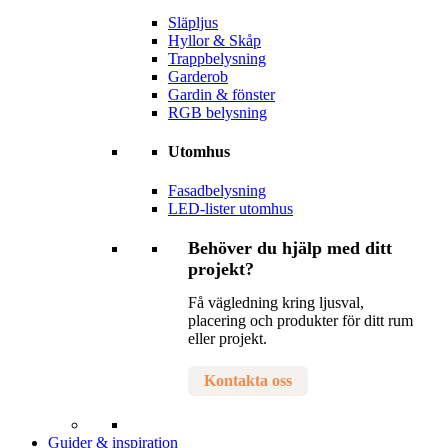
Släpljus
Hyllor & Skåp
Trappbelysning
Garderob
Gardin & fönster
RGB belysning
Utomhus
Fasadbelysning
LED-lister utomhus
Behöver du hjälp med ditt
projekt?
Få vägledning kring ljusval,
placering och produkter för ditt rum
eller projekt.
Kontakta oss
Guider & inspiration