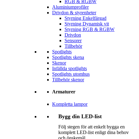
RGB & RGBW
Aluminiumprofiler
Drivdon & styrenheter
Styrning Enkelfärgad
Styrning Dynamisk vit
Styrning RGB & RGBW
Drivdon
Sensorer
Tillbehör
Spotlights
Spotlights skena
Skenor
Infällda spotlights
Spotlights utomhus
Tillbehör skenor
Armaturer
Kompletta lampor
Bygg din LED-list
Följ stegen för att enkelt bygga en
komplett LED-list enligt dina behov
och önskemål.