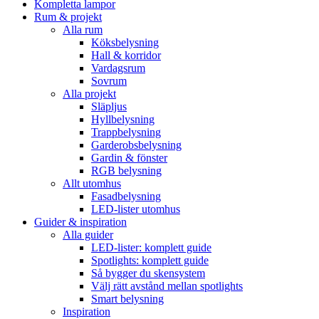
Kompletta lampor
Rum & projekt
Alla rum
Köksbelysning
Hall & korridor
Vardagsrum
Sovrum
Alla projekt
Släpljus
Hyllbelysning
Trappbelysning
Garderobsbelysning
Gardin & fönster
RGB belysning
Allt utomhus
Fasadbelysning
LED-lister utomhus
Guider & inspiration
Alla guider
LED-lister: komplett guide
Spotlights: komplett guide
Så bygger du skensystem
Välj rätt avstånd mellan spotlights
Smart belysning
Inspiration