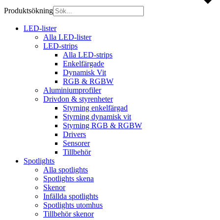
Produktsökning
LED-lister
Alla LED-lister
LED-strips
Alla LED-strips
Enkelfärgade
Dynamisk Vit
RGB & RGBW
Aluminiumprofiler
Drivdon & styrenheter
Styrning enkelfärgad
Styrning dynamisk vit
Styrning RGB & RGBW
Drivers
Sensorer
Tillbehör
Spotlights
Alla spotlights
Spotlights skena
Skenor
Infällda spotlights
Spotlights utomhus
Tillbehör skenor