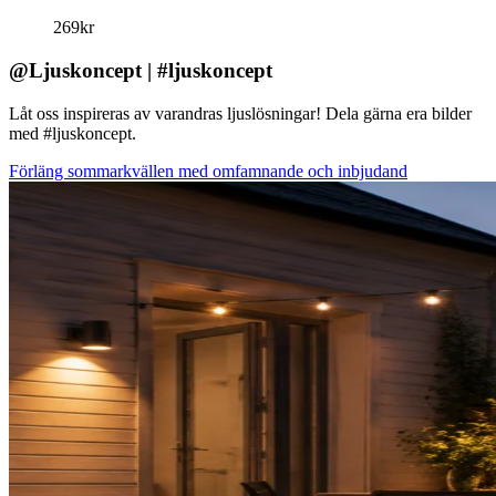
269
kr
@Ljuskoncept | #ljuskoncept
Låt oss inspireras av varandras ljuslösningar! Dela gärna era bilder
med #ljuskoncept.
Förläng sommarkvällen med omfamnande och inbjudand