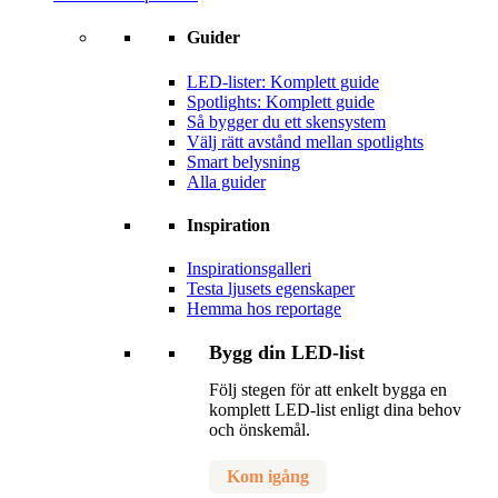
Guider
LED-lister: Komplett guide
Spotlights: Komplett guide
Så bygger du ett skensystem
Välj rätt avstånd mellan spotlights
Smart belysning
Alla guider
Inspiration
Inspirationsgalleri
Testa ljusets egenskaper
Hemma hos reportage
Bygg din LED-list
Följ stegen för att enkelt bygga en
komplett LED-list enligt dina behov
och önskemål.
Kom igång