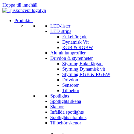
Hoppa till innehåll
Produkter
LED-lister
LED-strips
Enkelfärgade
Dynamisk Vit
RGB & RGBW
Aluminiumprofiler
Drivdon & styrenheter
Styrning Enkelfärgad
Styrning Dynamisk vit
Styrning RGB & RGBW
Drivdon
Sensorer
Tillbehör
Spotlights
Spotlights skena
Skenor
Infällda spotlights
Spotlights utomhus
Tillbehör skenor