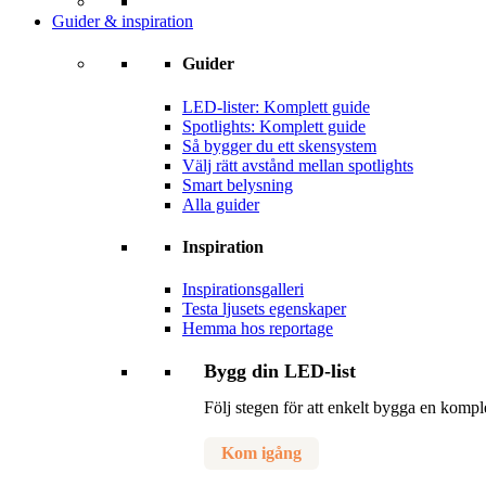
Guider & inspiration
Guider
LED-lister: Komplett guide
Spotlights: Komplett guide
Så bygger du ett skensystem
Välj rätt avstånd mellan spotlights
Smart belysning
Alla guider
Inspiration
Inspirationsgalleri
Testa ljusets egenskaper
Hemma hos reportage
Bygg din LED-list
Följ stegen för att enkelt bygga en komp
Kom igång