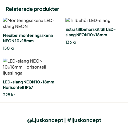
Relaterade produkter
Extra tillbehörskit till LED-
slang NEON 10x18mm
Flexibel monteringsskena
NEON 10x18mm
136
kr
150
kr
Den
här
produkten
har
LED-slang NEON 10x18mm
flera
Horisontell IP67
varianter.
328
kr
De
olika
alternativen
kan
@Ljuskoncept | #ljuskoncept
väljas
på