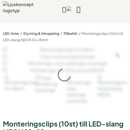
Kompletta lampor
Rum & projekt
Guider & inspiration
Bygg & planera
Kontakta oss
/
/
/
LED-lister
Styrning & Inkoppling
Tillbehör
Monteringsclips (10st) till
LED-slang NEON 10x18mm
Monteringsclips (10st) till LED-slang