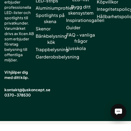
LED-strips
Köpvillkor
erbjuder
Bygg ditt
professionella
Aluminiumprofiler
Integritetspolic
skensystem
LED-lister och
Spotlights på
Hållbarhetspoli
spotlights till
Inspirationsgalleri
skena
privatkunder.
Guider
Skenor
Varumärket
drivs av Xcen AB
FAQ - vanliga
Bänkbelysning
som erbjuder
frågor
kök
företag
Ljusskola
Trappbelysning
belysning till
offentliga
Garderobsbelysning
miljöer.
Vi hjälper dig
med ditt köp.
kontakt@ljuskoncept.se
0370-378530
Copyright © 2026 Ljuskoncept