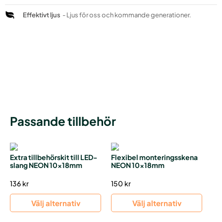
Effektivt ljus
- Ljus för oss och kommande generationer.
Passande tillbehör
Extra tillbehörskit till LED-
Flexibel monteringsskena
slang NEON 10x18mm
NEON 10x18mm
136
kr
150
kr
Välj alternativ
Välj alternativ