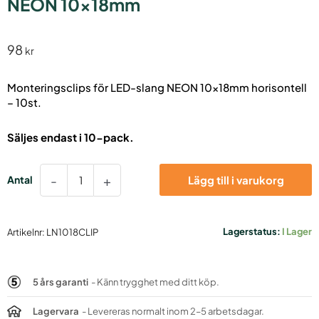
NEON 10x18mm
98
kr
Monteringsclips för LED-slang NEON 10x18mm horisontell
– 10st.
Säljes endast i 10-pack.
Monteringsclips
-
+
Lägg till i varukorg
(10st)
till
LED-
slang
Lagerstatus:
I Lager
Artikelnr:
LN1018CLIP
NEON
10x18mm
mängd
5 års garanti
- Känn trygghet med ditt köp.
Lagervara
- Levereras normalt inom 2–5 arbetsdagar.