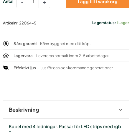
-
+
Lägg till i varukorg
rgb
4X0,25
mängd
Lagerstatus:
I Lager
Artikelnr:
22064-S
5 års garanti
- Känn trygghet med ditt köp.
Lagervara
- Levereras normalt inom 2–5 arbetsdagar.
Effektivt ljus
- Ljus för oss och kommande generationer.
Beskrivning
Kabel med 4 ledningar. Passar för LED strips med rgb