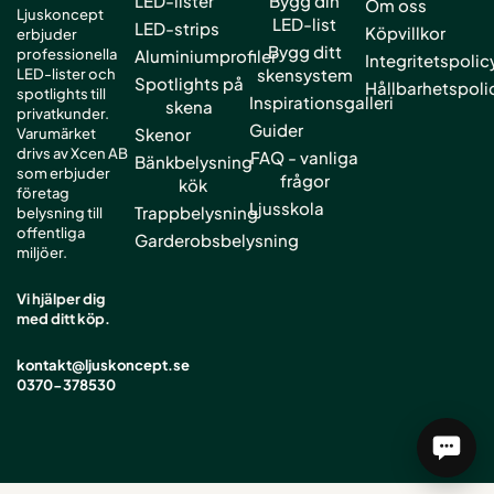
LED-lister
Bygg din
Om oss
Ljuskoncept
LED-list
LED-strips
Köpvillkor
erbjuder
Bygg ditt
professionella
Aluminiumprofiler
Integritetspolic
skensystem
LED-lister och
Spotlights på
Hållbarhetspoli
spotlights till
Inspirationsgalleri
skena
privatkunder.
Guider
Skenor
Varumärket
drivs av Xcen AB
FAQ - vanliga
Bänkbelysning
som erbjuder
frågor
kök
företag
Ljusskola
Trappbelysning
belysning till
offentliga
Garderobsbelysning
miljöer.
Vi hjälper dig
med ditt köp.
kontakt@ljuskoncept.se
0370-378530