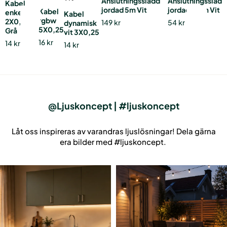
Anslutningssladd
Anslutningssladd
Kabel
jordad 5m Vit
jordad 2,5m Vit
Kabel
enkelfärg
Kabel
rgbw
2X0,5
149
kr
54
kr
dynamisk
5X0,25
Grå
vit 3X0,25
16
kr
14
kr
14
kr
@Ljuskoncept | #ljuskoncept
Låt oss inspireras av varandras ljuslösningar! Dela gärna
era bilder med #ljuskoncept.