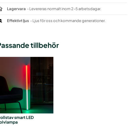
Lagervara
- Levereras normalt inom 2–5 arbetsdagar.
Effektivt ljus
- Ljus för oss och kommande generationer.
Passande tillbehör
rollstav smart LED
olvlampa