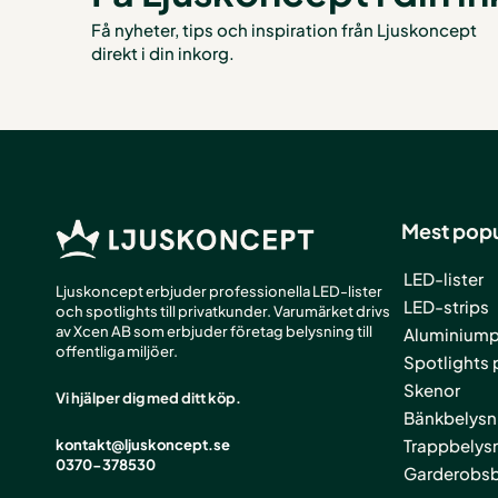
Få nyheter, tips och inspiration från Ljuskoncept
direkt i din inkorg.
Mest popu
LED-lister
Ljuskoncept erbjuder professionella LED-lister
LED-strips
och spotlights till privatkunder. Varumärket drivs
av Xcen AB som erbjuder företag belysning till
Aluminiumpr
offentliga miljöer.
Spotlights 
Skenor
Vi hjälper dig med ditt köp.
Bänkbelysn
Trappbelys
kontakt@ljuskoncept.se
0370-378530
Garderobsb