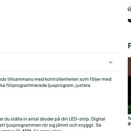
nvänds tillsammans med kontrollenheten som följer med
olika förprogrammerade ljusprogram, justera
T
 du ställa in antal dioder på din LED-strip. Digital
g
r att ljusprogrammen rör sig jämnt och snyggt. Se
 nummer 12,
*12*
. Se manualen.