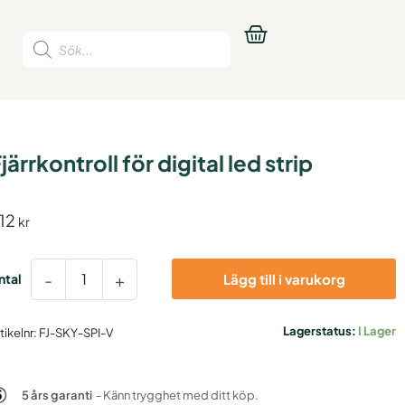
Produktsökning
järrkontroll för digital led strip
12
kr
järrkontroll
ör
-
+
Lägg till i varukorg
igital
ed
rip
Lagerstatus:
I Lager
tikelnr:
FJ-SKY-SPI-V
ängd
5 års garanti
- Känn trygghet med ditt köp.