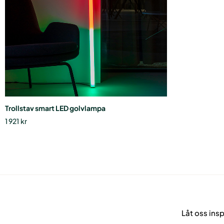
De
olika
alternativen
kan
väljas
på
produktsidan
Trollstav smart LED golvlampa
1 921
kr
Låt oss ins