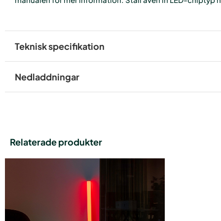
Teknisk specifikation
Nedladdningar
Relaterade produkter
Den
här
produkten
har
flera
varianter.