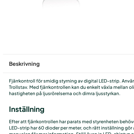
Beskrivning
Fjärrkontroll för smidig styrning av digital LED-strip. A
Trollstav. Med fjärrkontrollen kan du enkelt växla mellan 
hastigheten på ljusrörelserna och dimra ljusstyrkan.
Inställning
Efter att fjärrkontrollen har parats med styrenheten behöver
LED-strip har 60 dioder per meter, och rätt inställning gö
manualen för mer information. Ställ även in LED-chiptyp