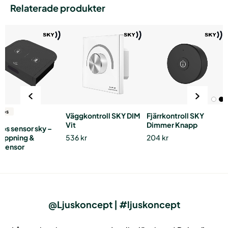
Relaterade produkter
dlös
Väggkontroll SKY DIM
Fjärrkontroll SKY
Vit
Dimmer Knapp
lös sensor sky –
röppning &
536
kr
204
kr
dsensor
r
@Ljuskoncept | #ljuskoncept