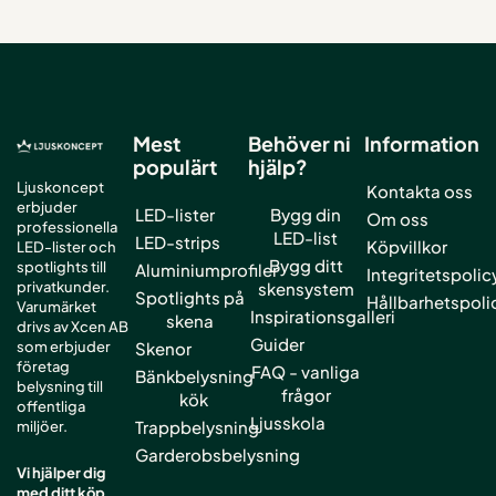
Mest
Behöver ni
Information
populärt
hjälp?
Ljuskoncept
Kontakta oss
erbjuder
LED-lister
Bygg din
Om oss
professionella
LED-list
LED-strips
Köpvillkor
LED-lister och
Bygg ditt
spotlights till
Aluminiumprofiler
Integritetspolic
privatkunder.
skensystem
Spotlights på
Hållbarhetspoli
Varumärket
Inspirationsgalleri
skena
drivs av Xcen AB
Guider
som erbjuder
Skenor
företag
FAQ - vanliga
Bänkbelysning
belysning till
frågor
kök
offentliga
Ljusskola
Trappbelysning
miljöer.
Garderobsbelysning
Vi hjälper dig
med ditt köp.