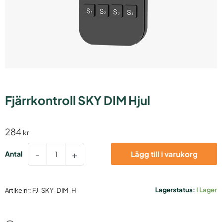
Fjärrkontroll SKY DIM Hjul
284
kr
Fjärrkontroll
-
+
Lägg till i varukorg
SKY
DIM
Hjul
mängd
Lagerstatus:
I Lager
Artikelnr:
FJ-SKY-DIM-H