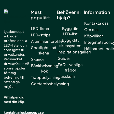
Mest
Behöver ni
Information
populärt
hjälp?
Kontakta oss
LED-lister
Bygg din
Om oss
Ljuskoncept
LED-list
LED-strips
Köpvillkor
erbjuder
Bygg ditt
professionella
Aluminiumprofiler
Integritetspolic
skensystem
LED-lister och
Spotlights på
Hållbarhetspoli
spotlights till
Inspirationsgalleri
skena
privatkunder.
Guider
Skenor
Varumärket
drivs av Xcen AB
FAQ - vanliga
Bänkbelysning
som erbjuder
frågor
kök
företag
Ljusskola
Trappbelysning
belysning till
offentliga
Garderobsbelysning
miljöer.
Vi hjälper dig
med ditt köp.
kontakt@ljuskoncept.se