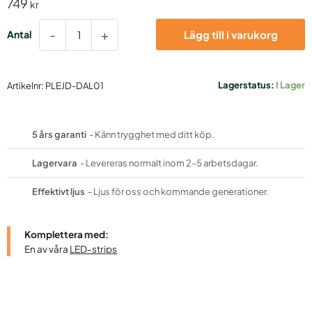
749
kr
Plejd
-
+
Lägg till i varukorg
DALI
dimmer
DAL-
01
Lagerstatus:
I Lager
Artikelnr:
PLEJD-DAL01
mängd
5 års garanti
- Känn trygghet med ditt köp.
Lagervara
- Levereras normalt inom 2–5 arbetsdagar.
Effektivt ljus
- Ljus för oss och kommande generationer.
Komplettera med:
En av våra
LED-strips