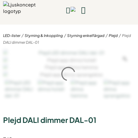
Kompletta lampor
Rum & projekt
Guider & inspiration
Bygg & planera
Kontakta oss
/
/
/
/
LED-lister
Styrning & Inkoppling
Styrning enkelfärgad
Plejd
Plejd
DALI dimmer DAL-01
Plejd DALI dimmer DAL-01