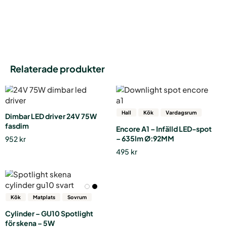
Relaterade produkter
Hall
Kök
Vardagsrum
Dimbar LED driver 24V 75W
fasdim
Encore A1 – Infälld LED-spot
– 635lm Ø:92MM
952
kr
495
kr
Kök
Matplats
Sovrum
Cylinder – GU10 Spotlight
för skena – 5W