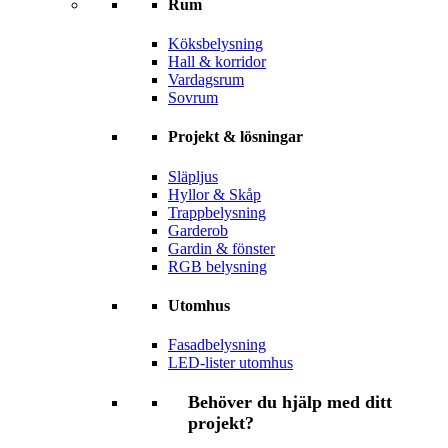
Rum
Köksbelysning
Hall & korridor
Vardagsrum
Sovrum
Projekt & lösningar
Släpljus
Hyllor & Skåp
Trappbelysning
Garderob
Gardin & fönster
RGB belysning
Utomhus
Fasadbelysning
LED-lister utomhus
Behöver du hjälp med ditt
projekt?