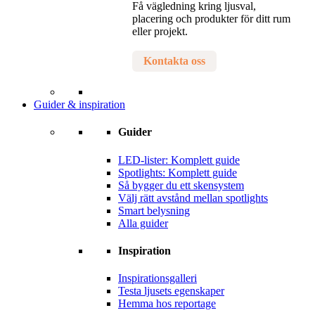
Få vägledning kring ljusval,
placering och produkter för ditt rum
eller projekt.
Kontakta oss
Guider & inspiration
Guider
LED-lister: Komplett guide
Spotlights: Komplett guide
Så bygger du ett skensystem
Välj rätt avstånd mellan spotlights
Smart belysning
Alla guider
Inspiration
Inspirationsgalleri
Testa ljusets egenskaper
Hemma hos reportage