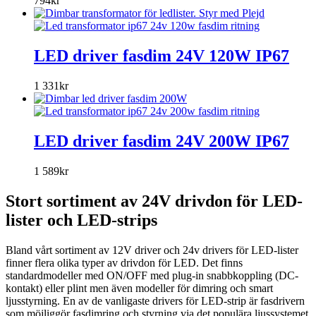
794
kr
LED driver fasdim 24V 120W IP67
1 331
kr
LED driver fasdim 24V 200W IP67
1 589
kr
Stort sortiment av 24V drivdon för LED-
lister och LED-strips
Bland vårt sortiment av 12V driver och 24v drivers för LED-lister
finner flera olika typer av drivdon för LED. Det finns
standardmodeller med ON/OFF med plug-in snabbkoppling (DC-
kontakt) eller plint men även modeller för dimring och smart
ljusstyrning. En av de vanligaste drivers för LED-strip är fasdrivern
som möjliggör fasdimring och styrning via det populära ljussystemet