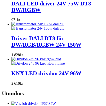
DALI LED driver 24V 75W DT8
DW/RGBW
971
kr
Driver DALI DT8 för
DW/RGB/RGBW 24V 150W
1 828
kr
KNX LED drivdon 24V 96W
2 610
kr
Utomhus