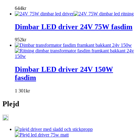
644
kr
Dimbar LED driver 24V 75W fasdim
952
kr
Dimbar LED driver 24V 150W
fasdim
1 301
kr
Plejd