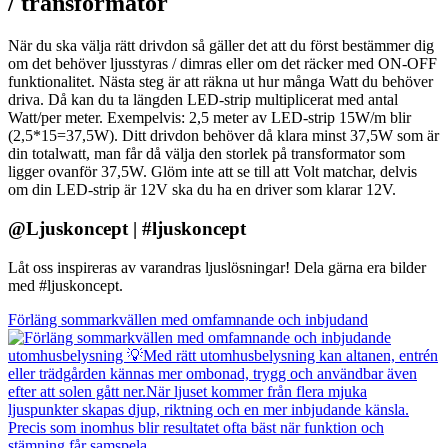
/ transformator
När du ska välja rätt drivdon så gäller det att du först bestämmer dig
om det behöver ljusstyras / dimras eller om det räcker med ON-OFF
funktionalitet. Nästa steg är att räkna ut hur många Watt du behöver
driva. Då kan du ta längden LED-strip multiplicerat med antal
Watt/per meter. Exempelvis: 2,5 meter av LED-strip 15W/m blir
(2,5*15=37,5W). Ditt drivdon behöver då klara minst 37,5W som är
din totalwatt, man får då välja den storlek på transformator som
ligger ovanför 37,5W. Glöm inte att se till att Volt matchar, delvis
om din LED-strip är 12V ska du ha en driver som klarar 12V.
@Ljuskoncept | #ljuskoncept
Låt oss inspireras av varandras ljuslösningar! Dela gärna era bilder
med #ljuskoncept.
Förläng sommarkvällen med omfamnande och inbjudand