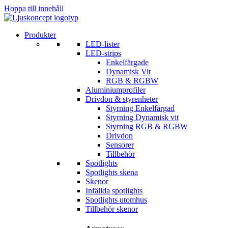
Hoppa till innehåll
Produkter
LED-lister
LED-strips
Enkelfärgade
Dynamisk Vit
RGB & RGBW
Aluminiumprofiler
Drivdon & styrenheter
Styrning Enkelfärgad
Styrning Dynamisk vit
Styrning RGB & RGBW
Drivdon
Sensorer
Tillbehör
Spotlights
Spotlights skena
Skenor
Infällda spotlights
Spotlights utomhus
Tillbehör skenor