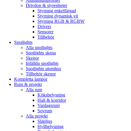
Aluminiumprofiler
Drivdon & styrenheter
Styrning enkelfärgad
Styrning dynamisk vit
Styrning RGB & RGBW
Drivers
Sensorer
Tillbehör
Spotlights
Alla spotlights
Spotlights skena
Skenor
Infällda spotlights
Spotlights utomhus
Tillbehör skenor
Kompletta lampor
Rum & projekt
Alla rum
Köksbelysning
Hall & korridor
Vardagsrum
Sovrum
Alla projekt
Släpljus
Hyllbelysning