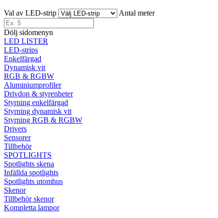
Val av LED-strip
Antal meter
Dölj sidomenyn
LED LISTER
LED-strips
Enkelfärgad
Dynamisk vit
RGB & RGBW
Aluminiumprofiler
Drivdon & styrenheter
Styrning enkelfärgad
Styrning dynamisk vit
Styrning RGB & RGBW
Drivers
Sensorer
Tillbehör
SPOTLIGHTS
Spotlights skena
Infällda spotlights
Spotlights utomhus
Skenor
Tillbehör skenor
Kompletta lampor