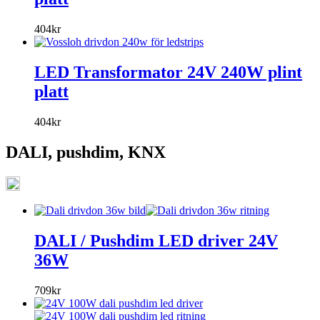
404
kr
LED Transformator 24V 240W plint
platt
404
kr
DALI, pushdim, KNX
DALI / Pushdim LED driver 24V
36W
709
kr