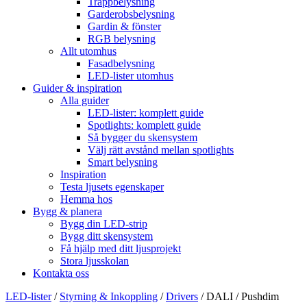
Trappbelysning
Garderobsbelysning
Gardin & fönster
RGB belysning
Allt utomhus
Fasadbelysning
LED-lister utomhus
Guider & inspiration
Alla guider
LED-lister: komplett guide
Spotlights: komplett guide
Så bygger du skensystem
Välj rätt avstånd mellan spotlights
Smart belysning
Inspiration
Testa ljusets egenskaper
Hemma hos
Bygg & planera
Bygg din LED-strip
Bygg ditt skensystem
Få hjälp med ditt ljusprojekt
Stora ljusskolan
Kontakta oss
LED-lister
/
Styrning & Inkoppling
/
Drivers
/
DALI / Pushdim