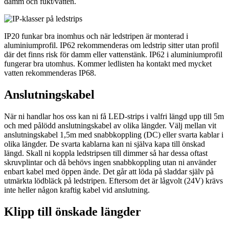
damm och fukt/vatten.
IP20 funkar bra inomhus och när ledstripen är monterad i
aluminiumprofil. IP62 rekommenderas om ledstrip sitter utan profil
där det finns risk för damm eller vattenstänk. IP62 i aluminiumprofil
fungerar bra utomhus. Kommer ledlisten ha kontakt med mycket
vatten rekommenderas IP68.
Anslutningskabel
När ni handlar hos oss kan ni få LED-strips i valfri längd upp till 5m
och med pålödd anslutningskabel av olika längder. Välj mellan vit
anslutningskabel 1,5m med snabbkoppling (DC) eller svarta kablar i
olika längder. De svarta kablarna kan ni själva kapa till önskad
längd. Skall ni koppla ledstripsen till dimmer så har dessa oftast
skruvplintar och då behövs ingen snabbkoppling utan ni använder
enbart kabel med öppen ände. Det går att löda på sladdar själv på
utmärkta lödbläck på ledstripen. Eftersom det är lågvolt (24V) krävs
inte heller någon kraftig kabel vid anslutning.
Klipp till önskade längder