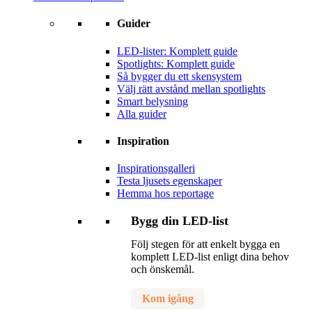
Guider
LED-lister: Komplett guide
Spotlights: Komplett guide
Så bygger du ett skensystem
Välj rätt avstånd mellan spotlights
Smart belysning
Alla guider
Inspiration
Inspirationsgalleri
Testa ljusets egenskaper
Hemma hos reportage
Bygg din LED-list
Följ stegen för att enkelt bygga en
komplett LED-list enligt dina behov
och önskemål.
Kom igång