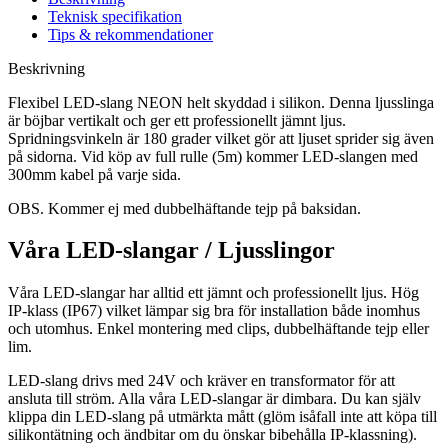
Teknisk specifikation
Tips & rekommendationer
Beskrivning
Flexibel LED-slang NEON helt skyddad i silikon. Denna ljusslinga
är böjbar vertikalt och ger ett professionellt jämnt ljus.
Spridningsvinkeln är 180 grader vilket gör att ljuset sprider sig även
på sidorna. Vid köp av full rulle (5m) kommer LED-slangen med
300mm kabel på varje sida.
OBS. Kommer ej med dubbelhäftande tejp på baksidan.
Våra LED-slangar / Ljusslingor
Våra LED-slangar har alltid ett jämnt och professionellt ljus. Hög
IP-klass (IP67) vilket lämpar sig bra för installation både inomhus
och utomhus. Enkel montering med clips, dubbelhäftande tejp eller
lim.
LED-slang drivs med 24V och kräver en transformator för att
ansluta till ström. Alla våra LED-slangar är dimbara. Du kan själv
klippa din LED-slang på utmärkta mått (glöm isåfall inte att köpa till
silikontätning och ändbitar om du önskar bibehålla IP-klassning).