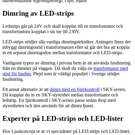
dubbelhäftande tejp/magnettejp, clips, infällt
Dimring av LED-strips
Ledstrips går på 24V och skall kopplas till en transformator och
transformatorn kopplas i sin tur till 230V.
LED-strips stödjer alla vanliga dimringstekniker. Antingen finns det
inbyggt dimringsstöd i transformatorn eller så går det bra att koppla
in ett separat dimringsdon mellan transformator och LED-strips.
Vanligaste typen av dimring i privata hem är att använda fasdimring
från en dimmer på väggen. Då skall du välja en
transformator med
stöd för fasdim
. Plejd som är väldigt populärt i Sverige stödjer
fasdimring.
Ett annat alternativ är att
dimra med en fjärrkontroll
i SKY-serien.
Då kopplar du in en SKY-styrenhet mellan transformator och
ledstrip. En fjärrkontroll i SKY-serien paras sedan ihop med
styrenheten och den används för att dimra ljuset.
Experter på LED-strips och LED-lister
Hos Ljuskoncept.se är vi specialister på LED-strips och LED-lister,