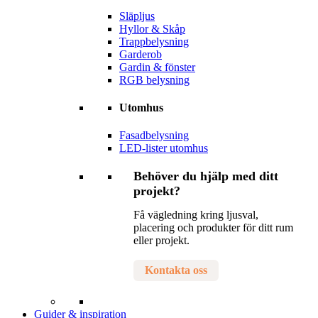
Släpljus
Hyllor & Skåp
Trappbelysning
Garderob
Gardin & fönster
RGB belysning
Utomhus
Fasadbelysning
LED-lister utomhus
Behöver du hjälp med ditt
projekt?
Få vägledning kring ljusval,
placering och produkter för ditt rum
eller projekt.
Kontakta oss
Guider & inspiration