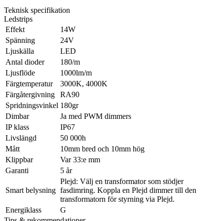
Teknisk specifikation
Ledstrips
Effekt
14W
Spänning
24V
Ljuskälla
LED
Antal dioder
180/m
Ljusflöde
1000lm/m
Färgtemperatur
3000K, 4000K
Färgåtergivning
RA90
Spridningsvinkel
180gr
Dimbar
Ja med PWM dimmers
IP klass
IP67
Livslängd
50 000h
Mått
10mm bred och 10mm hög
Klippbar
Var 33:e mm
Garanti
5 år
Plejd: Välj en transformator som stödjer
Smart belysning
fasdimring. Koppla en Plejd dimmer till den
transformatorn för styrning via Plejd.
Energiklass
G
Tips & rekommendationer