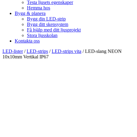
Testa ljusets egenskaper
Hemma hos
Bygg & planera
Bygg din LED-strip
Bygg ditt skensystem
Få hjälp med ditt ljusprojekt
Stora ljusskolan
Kontakta oss
LED-lister
/
LED-strips
/
LED-strips vita
/
LED-slang NEON
10x10mm Vertikal IP67