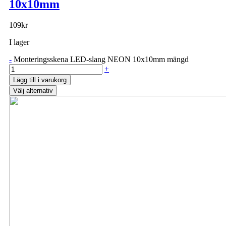
10x10mm
109
kr
I lager
-
Monteringsskena LED-slang NEON 10x10mm mängd
+
Lägg till i varukorg
Välj alternativ