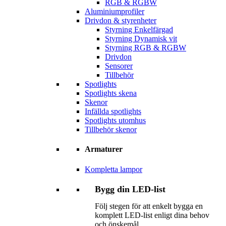
RGB & RGBW
Aluminiumprofiler
Drivdon & styrenheter
Styrning Enkelfärgad
Styrning Dynamisk vit
Styrning RGB & RGBW
Drivdon
Sensorer
Tillbehör
Spotlights
Spotlights skena
Skenor
Infällda spotlights
Spotlights utomhus
Tillbehör skenor
Armaturer
Kompletta lampor
Bygg din LED-list
Följ stegen för att enkelt bygga en
komplett LED-list enligt dina behov
och önskemål.