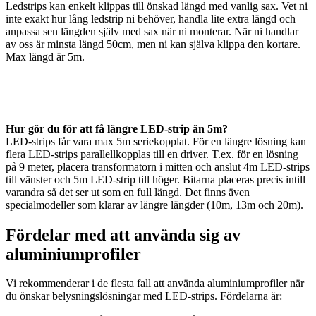
Ledstrips kan enkelt klippas till önskad längd med vanlig sax. Vet ni
inte exakt hur lång ledstrip ni behöver, handla lite extra längd och
anpassa sen längden själv med sax när ni monterar. När ni handlar
av oss är minsta längd 50cm, men ni kan själva klippa den kortare.
Max längd är 5m.
Hur gör du för att få längre LED-strip än 5m?
LED-strips får vara max 5m seriekopplat. För en längre lösning kan
flera LED-strips parallellkopplas till en driver. T.ex. för en lösning
på 9 meter, placera transformatorn i mitten och anslut 4m LED-strips
till vänster och 5m LED-strip till höger. Bitarna placeras precis intill
varandra så det ser ut som en full längd. Det finns även
specialmodeller som klarar av längre längder (10m, 13m och 20m).
Fördelar med att använda sig av
aluminiumprofiler
Vi rekommenderar i de flesta fall att använda aluminiumprofiler när
du önskar belysningslösningar med LED-strips. Fördelarna är: