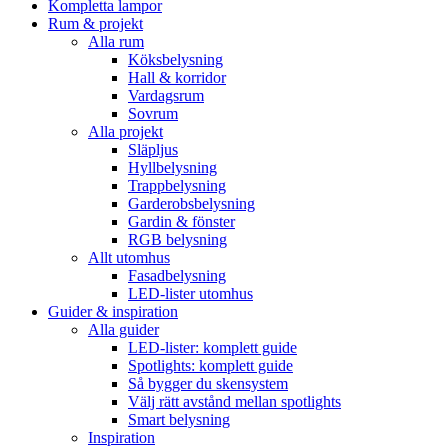
Kompletta lampor
Rum & projekt
Alla rum
Köksbelysning
Hall & korridor
Vardagsrum
Sovrum
Alla projekt
Släpljus
Hyllbelysning
Trappbelysning
Garderobsbelysning
Gardin & fönster
RGB belysning
Allt utomhus
Fasadbelysning
LED-lister utomhus
Guider & inspiration
Alla guider
LED-lister: komplett guide
Spotlights: komplett guide
Så bygger du skensystem
Välj rätt avstånd mellan spotlights
Smart belysning
Inspiration