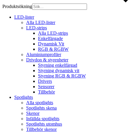
Produktsökning
LED-lister
Alla LED-lister
LED-strips
Alla LED-strips
Enkelfärgade
Dynamisk Vit
RGB & RGBW
Aluminiumprofiler
Drivdon & styrenheter
Styrning enkelfärgad
Styrning dynamisk vit
Styrning RGB & RGBW
Drivers
Sensorer
Tillbehör
Spotlights
Alla spotlights
Spotlights skena
Skenor
Infällda spotlights
Spotlights utomhus
Tillbehör skenor