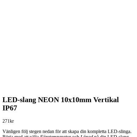
LED-slang NEON 10x10mm Vertikal
IP67
271
kr
Vänligen följ stegen nedan för att skapa din kompletta LED-slinga.
Börja med att välja
Färgtemperatur
och
Längd
på din LED-slang.