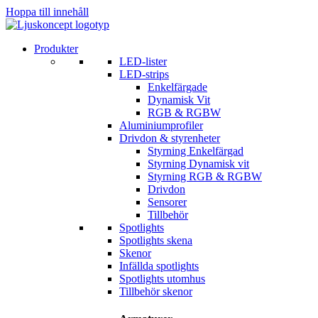
Hoppa till innehåll
Produkter
LED-lister
LED-strips
Enkelfärgade
Dynamisk Vit
RGB & RGBW
Aluminiumprofiler
Drivdon & styrenheter
Styrning Enkelfärgad
Styrning Dynamisk vit
Styrning RGB & RGBW
Drivdon
Sensorer
Tillbehör
Spotlights
Spotlights skena
Skenor
Infällda spotlights
Spotlights utomhus
Tillbehör skenor