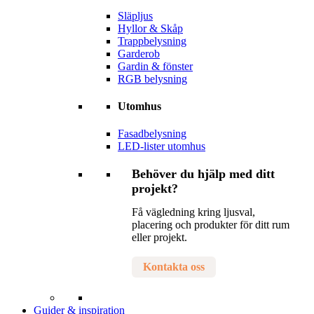
Släpljus
Hyllor & Skåp
Trappbelysning
Garderob
Gardin & fönster
RGB belysning
Utomhus
Fasadbelysning
LED-lister utomhus
Behöver du hjälp med ditt
projekt?
Få vägledning kring ljusval,
placering och produkter för ditt rum
eller projekt.
Kontakta oss
Guider & inspiration