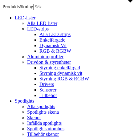
Produktsökning
LED-lister
Alla LED-lister
LED-strips
Alla LED-strips
Enkelfärgade
Dynamisk Vit
RGB & RGBW
Aluminiumprofiler
Drivdon & styrenheter
Styrning enkelfärgad
Styrning dynamisk vit
Styrning RGB & RGBW
Drivers
Sensorer
Tillbehör
Spotlights
Alla spotlights
Spotlights skena
Skenor
Infällda spotlights
Spotlights utomhus
Tillbehör skenor