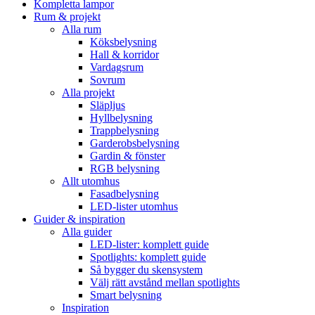
Kompletta lampor
Rum & projekt
Alla rum
Köksbelysning
Hall & korridor
Vardagsrum
Sovrum
Alla projekt
Släpljus
Hyllbelysning
Trappbelysning
Garderobsbelysning
Gardin & fönster
RGB belysning
Allt utomhus
Fasadbelysning
LED-lister utomhus
Guider & inspiration
Alla guider
LED-lister: komplett guide
Spotlights: komplett guide
Så bygger du skensystem
Välj rätt avstånd mellan spotlights
Smart belysning
Inspiration