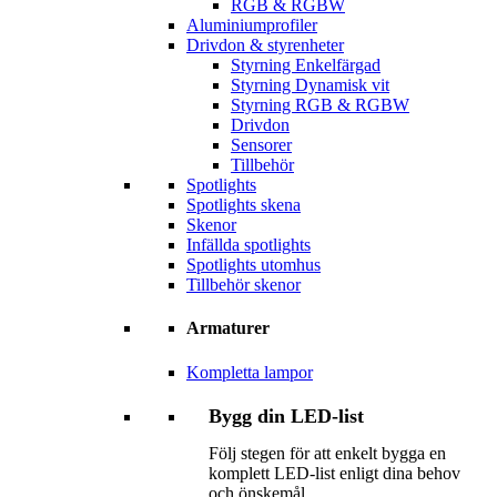
RGB & RGBW
Aluminiumprofiler
Drivdon & styrenheter
Styrning Enkelfärgad
Styrning Dynamisk vit
Styrning RGB & RGBW
Drivdon
Sensorer
Tillbehör
Spotlights
Spotlights skena
Skenor
Infällda spotlights
Spotlights utomhus
Tillbehör skenor
Armaturer
Kompletta lampor
Bygg din LED-list
Följ stegen för att enkelt bygga en
komplett LED-list enligt dina behov
och önskemål.