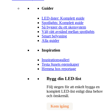
Guider
LED-lister: Komplett guide
Spotlights: Komplett guide
Så bygger du ett skensystem
Välj rätt avstånd mellan spotlights
Smart belysning
Alla guider
Inspiration
Inspirationsgalleri
Testa ljusets egenskaper
Hemma hos reportage
Bygg din LED-list
Följ stegen för att enkelt bygga en
komplett LED-list enligt dina behov
och önskemål.
Kom igång